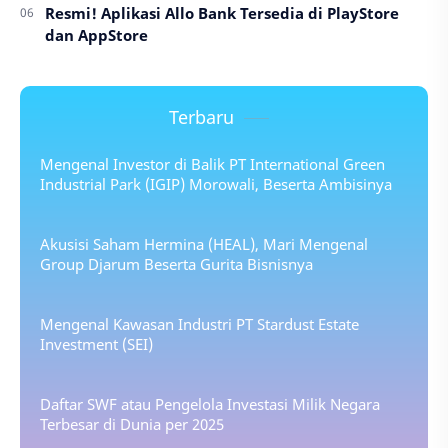
Resmi! Aplikasi Allo Bank Tersedia di PlayStore
dan AppStore
Terbaru
Mengenal Investor di Balik PT International Green
Industrial Park (IGIP) Morowali, Beserta Ambisinya
Akusisi Saham Hermina (HEAL), Mari Mengenal
Group Djarum Beserta Gurita Bisnisnya
Mengenal Kawasan Industri PT Stardust Estate
Investment (SEI)
Daftar SWF atau Pengelola Investasi Milik Negara
Terbesar di Dunia per 2025