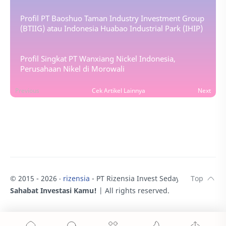
Profil PT Baoshuo Taman Industry Investment Group
(BTIIG) atau Indonesia Huabao Industrial Park (IHIP)
Profil Singkat PT Wanxiang Nickel Indonesia,
Perusahaan Nikel di Morowali
Previous
Cek Artikel Lainnya
Next
© 2015 -
2026
‧
rizensia
- PT Rizensia Invest Sedaya.
♥
Sahabat Investasi Kamu!
| All rights reserved.