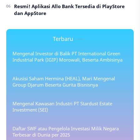
Resmi! Aplikasi Allo Bank Tersedia di PlayStore
dan AppStore
Terbaru
Mengenal Investor di Balik PT International Green
Industrial Park (IGIP) Morowali, Beserta Ambisinya
Akusisi Saham Hermina (HEAL), Mari Mengenal
Group Djarum Beserta Gurita Bisnisnya
Mengenal Kawasan Industri PT Stardust Estate
Investment (SEI)
Daftar SWF atau Pengelola Investasi Milik Negara
Terbesar di Dunia per 2025