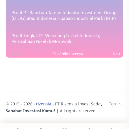
Profil PT Baoshuo Taman Industry Investment Group
(BTIIG) atau Indonesia Huabao Industrial Park (IHIP)
Profil Singkat PT Wanxiang Nickel Indonesia,
Perusahaan Nikel di Morowali
Previous
Cek Artikel Lainnya
Next
© 2015 -
2026
‧
rizensia
- PT Rizensia Invest Sedaya.
♥
Sahabat Investasi Kamu!
| All rights reserved.