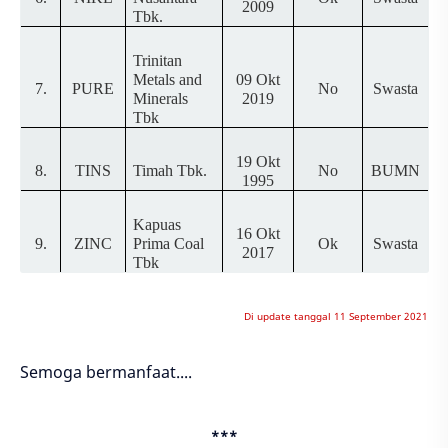
2009
Tbk.
Trinitan
Metals and
09 Okt
7.
PURE
No
Swasta
Minerals
2019
Tbk
19 Okt
8.
TINS
Timah Tbk.
No
BUMN
1995
Kapuas
16 Okt
9.
ZINC
Prima Coal
Ok
Swasta
2017
Tbk
Di update tanggal 11 September 2021
Semoga bermanfaat....
***