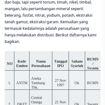
dan baja, tapi seperti torium, timah, nikel, timbal,
mangan, lalu pertambangan mineral seperti
belerang, fosfat, nitrat, yodium, potash, ekstraksi
tanah gamut, ekstraksi garam. Kemudian yang
termasuk kedalamnya adalah perusahaan yang
hanya melakukan distribusi. Berikut daftarnya kami
bagikan.
BUMN
Kode
Nama
Tanggal
Saham
NO
/
Emiten
Perusahaan
IPO
Syariah
Swasta
Aneka
27 Nov
1.
ANTM
Tambang
Ok
BUMN
1997
Tbk.
Central
Omega
21 Nov
2.
DKFT
Ok
Swasta