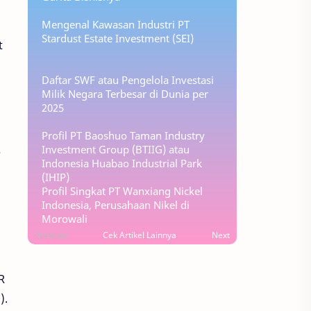
Mengenal Kawasan Industri PT
Stardust Estate Investment (SEI)
t
Daftar SWF atau Pengelola Investasi
Milik Negara Terbesar di Dunia per
2025
Profil PT Baoshuo Taman Industry
Investment Group (BTIIG) atau
e
Indonesia Huabao Industrial Park
(IHIP)
Profil Singkat PT Wanxiang Nickel
Indonesia, Perusahaan Nikel di
Morowali
Previous
Cek Artikel Lainnya
Next
R
).