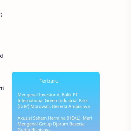
n?
ld
Terbaru
ti
Mengenal Investor di Balik PT
International Green Industrial Park
(IGIP) Morowali, Beserta Ambisinya
Akusisi Saham Hermina (HEAL), Mari
Mengenal Group Djarum Beserta
Gurita Bisnisnya