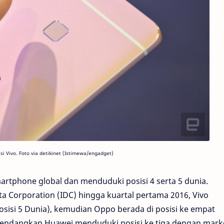
asi Vivo. Foto via detikinet (Istimewa/engadget)
rtphone global dan menduduki posisi 4 serta 5 dunia.
ta Corporation (IDC) hingga kuartal pertama 2016, Vivo
osisi 5 Dunia), kemudian Oppo berada di posisi ke empat
Sendangkan Huawei menduduki posisi ke tiga dengan mark