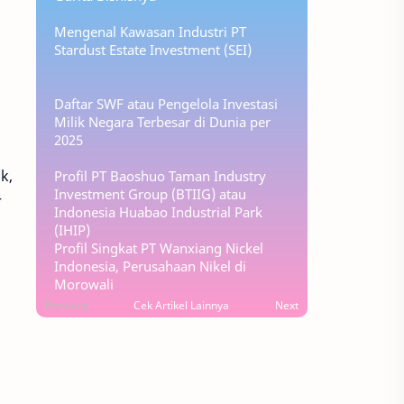
Mengenal Kawasan Industri PT
Stardust Estate Investment (SEI)
Daftar SWF atau Pengelola Investasi
Milik Negara Terbesar di Dunia per
2025
k,
Profil PT Baoshuo Taman Industry
Investment Group (BTIIG) atau
r
Indonesia Huabao Industrial Park
(IHIP)
Profil Singkat PT Wanxiang Nickel
Indonesia, Perusahaan Nikel di
Morowali
Previous
Cek Artikel Lainnya
Next