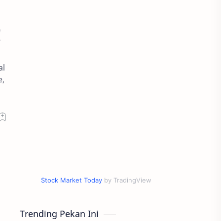
!
al
e,
Stock Market Today
by TradingView
Trending Pekan Ini