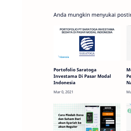
Anda mungkin menyukai postin
Portofolio Saratoga
M
Investama Di Pasar Modal
P
Indonesia
N
Q