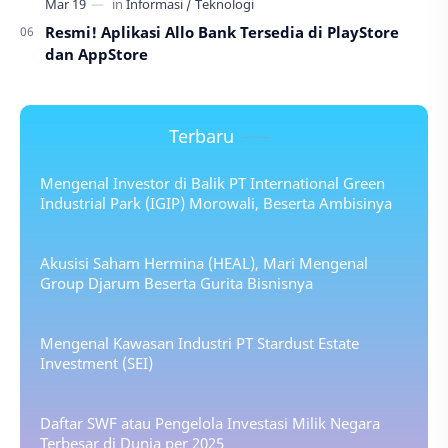
Resmi! Aplikasi Allo Bank Tersedia di PlayStore
dan AppStore
Terbaru
Mengenal Investor di Balik PT International Green
Industrial Park (IGIP) Morowali, Beserta Ambisinya
Akusisi Saham Hermina (HEAL), Mari Mengenal
Group Djarum Beserta Gurita Bisnisnya
Mengenal Kawasan Industri PT Stardust Estate
Investment (SEI)
Daftar SWF atau Pengelola Investasi Milik Negara
Terbesar di Dunia per 2025