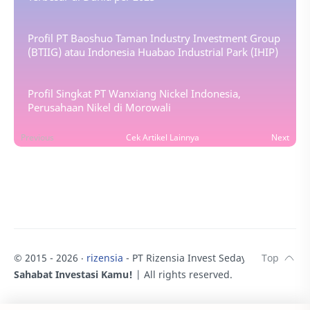
Profil PT Baoshuo Taman Industry Investment Group
(BTIIG) atau Indonesia Huabao Industrial Park (IHIP)
Profil Singkat PT Wanxiang Nickel Indonesia,
Perusahaan Nikel di Morowali
Previous
Cek Artikel Lainnya
Next
© 2015 -
2026
‧
rizensia
- PT Rizensia Invest Sedaya.
♥
Sahabat Investasi Kamu!
| All rights reserved.