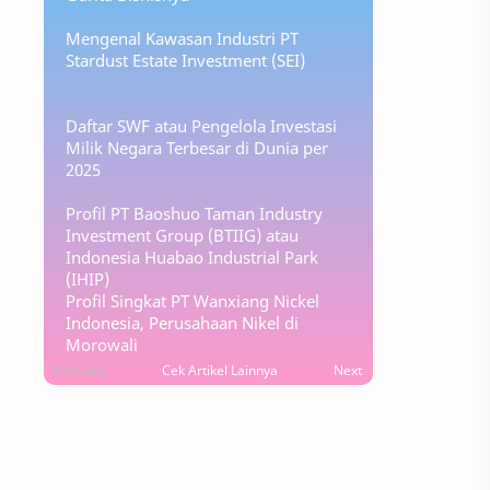
Mengenal Kawasan Industri PT
Stardust Estate Investment (SEI)
Daftar SWF atau Pengelola Investasi
Milik Negara Terbesar di Dunia per
2025
Profil PT Baoshuo Taman Industry
Investment Group (BTIIG) atau
Indonesia Huabao Industrial Park
(IHIP)
Profil Singkat PT Wanxiang Nickel
Indonesia, Perusahaan Nikel di
Morowali
Previous
Cek Artikel Lainnya
Next