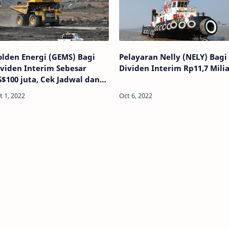
lden Energi (GEMS) Bagi
Pelayaran Nelly (NELY) Bagi
viden Interim Sebesar
Dividen Interim Rp11,7 Milia
$100 juta, Cek Jadwal dan
embagian Per Saham Disini!