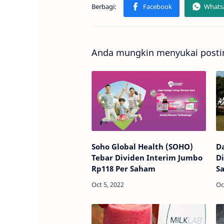
Anda mungkin menyukai postin
Soho Global Health (SOHO)
Da
Tebar Dividen Interim Jumbo
Di
Rp118 Per Saham
Sa
P