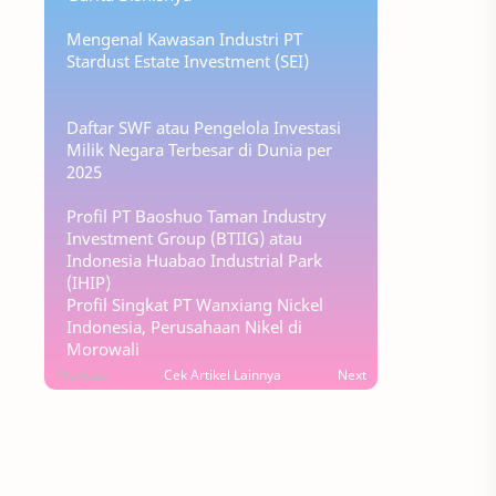
Mengenal Kawasan Industri PT
Stardust Estate Investment (SEI)
Daftar SWF atau Pengelola Investasi
Milik Negara Terbesar di Dunia per
2025
Profil PT Baoshuo Taman Industry
Investment Group (BTIIG) atau
Indonesia Huabao Industrial Park
(IHIP)
Profil Singkat PT Wanxiang Nickel
Indonesia, Perusahaan Nikel di
Morowali
Previous
Cek Artikel Lainnya
Next