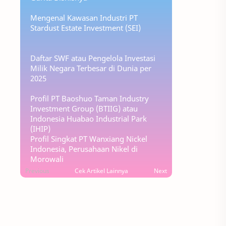
Mengenal Kawasan Industri PT
Stardust Estate Investment (SEI)
Daftar SWF atau Pengelola Investasi
Milik Negara Terbesar di Dunia per
2025
Profil PT Baoshuo Taman Industry
Investment Group (BTIIG) atau
Indonesia Huabao Industrial Park
(IHIP)
Profil Singkat PT Wanxiang Nickel
Indonesia, Perusahaan Nikel di
Morowali
Previous
Cek Artikel Lainnya
Next