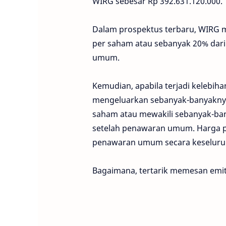
WIRG sebesar Rp 392.631.120.000.
Dalam prospektus terbaru, WIRG 
per saham atau sebanyak 20% dari
umum.
Kemudian, apabila terjadi kelebi
mengeluarkan sebanyak-banyaknya 
saham atau mewakili sebanyak-ban
setelah penawaran umum. Harga p
penawaran umum secara keseluruh
Bagaimana, tertarik memesan emi