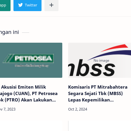
gan ini
 Akusisi Emiten Milik
Komisaris PT Mitrabahtera
ajogo (CUAN), PT Petrosea
Segara Sejati Tbk (MBSS)
bk (PTRO) Akan Lakukan
Lepas Kepemilikan
erompakan Manajemen
Sahamnya, Senilai Rp265 Jut