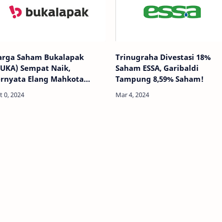
arga Saham Bukalapak
Trinugraha Divestasi 18%
BUKA) Sempat Naik,
Saham ESSA, Garibaldi
ernyata Elang Mahkota
Tampung 8,59% Saham!
knologi (EMTK) Lagi
kumulasi!