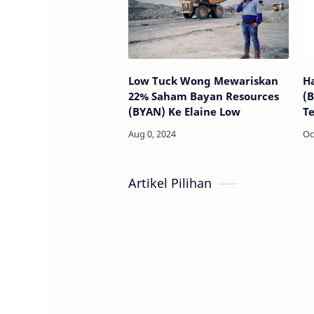
Low Tuck Wong Mewariskan
H
22% Saham Bayan Resources
(
(BYAN) Ke Elaine Low
T
Te
A
Artikel Pilihan