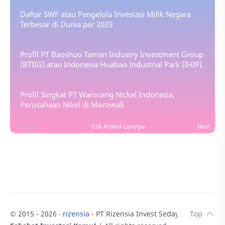
Daftar SWF atau Pengelola Investasi Milik Negara
Terbesar di Dunia per 2025
Profil PT Baoshuo Taman Industry Investment Group
(BTIIG) atau Indonesia Huabao Industrial Park (IHIP)
Profil Singkat PT Wanxiang Nickel Indonesia,
Perusahaan Nikel di Morowali
Previous
Cek Artikel Lainnya
Next
© 2015 -
2026
‧
rizensia
- PT Rizensia Invest Sedaya.
♥