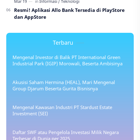
Resmi! Aplikasi Allo Bank Tersedia di PlayStore
dan AppStore
Terbaru
Mengenal Investor di Balik PT International Green
Industrial Park (IGIP) Morowali, Beserta Ambisinya
Akusisi Saham Hermina (HEAL), Mari Mengenal
Group Djarum Beserta Gurita Bisnisnya
Mengenal Kawasan Industri PT Stardust Estate
Investment (SEI)
Daftar SWF atau Pengelola Investasi Milik Negara
Terbesar di Dunia per 2025