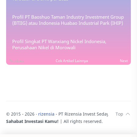
Profil PT Baoshuo Taman Industry Investment Group
(BTIIG) atau Indonesia Huabao Industrial Park (IHIP)
Profil Singkat PT Wanxiang Nickel Indonesia,
Perusahaan Nikel di Morowali
Previous
Cek Artikel Lainnya
Next
© 2015 -
2026
‧
rizensia
- PT Rizensia Invest Sedaya.
♥
Sahabat Investasi Kamu!
| All rights reserved.