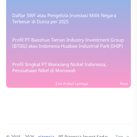
Daftar SWF atau Pengelola Investasi Milik Negara
Terbesar di Dunia per 2025
Profil PT Baoshuo Taman Industry Investment Group
(BTIIG) atau Indonesia Huabao Industrial Park (IHIP)
Profil Singkat PT Wanxiang Nickel Indonesia,
Perusahaan Nikel di Morowali
Previous
Cek Artikel Lainnya
Next
© 2015 -
2026
‧
rizensia
- PT Rizensia Invest Sedaya.
♥