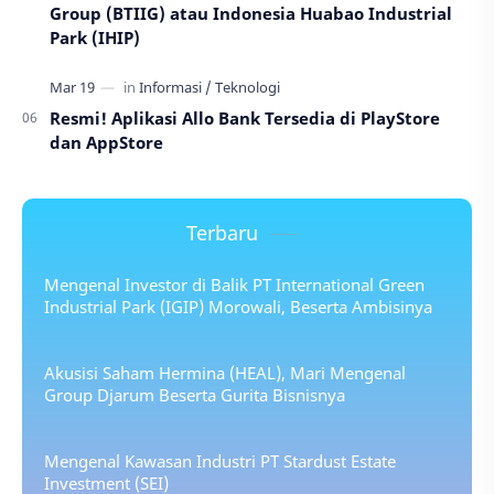
Group (BTIIG) atau Indonesia Huabao Industrial
Park (IHIP)
Resmi! Aplikasi Allo Bank Tersedia di PlayStore
dan AppStore
Terbaru
Mengenal Investor di Balik PT International Green
Industrial Park (IGIP) Morowali, Beserta Ambisinya
Akusisi Saham Hermina (HEAL), Mari Mengenal
Group Djarum Beserta Gurita Bisnisnya
Mengenal Kawasan Industri PT Stardust Estate
Investment (SEI)