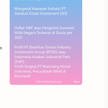
Mengenal Kawasan Industri PT
Stardust Estate Investment (SEI)
Daftar SWF atau Pengelola Investasi
Milik Negara Terbesar di Dunia per
2025
Profil PT Baoshuo Taman Industry
un
Investment Group (BTIIG) atau
Indonesia Huabao Industrial Park
(IHIP)
Profil Singkat PT Wanxiang Nickel
Indonesia, Perusahaan Nikel di
Morowali
Previous
Cek Artikel Lainnya
Next