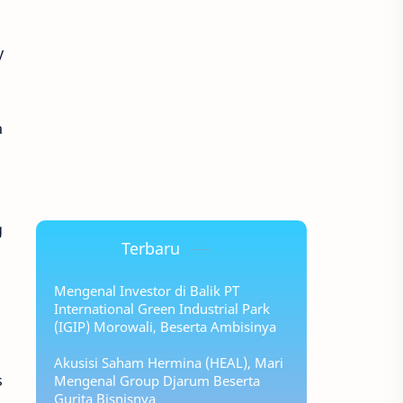
y
a
g
Terbaru
Mengenal Investor di Balik PT
International Green Industrial Park
(IGIP) Morowali, Beserta Ambisinya
Akusisi Saham Hermina (HEAL), Mari
s
Mengenal Group Djarum Beserta
Gurita Bisnisnya