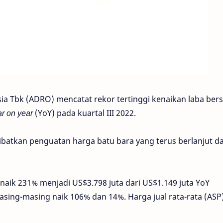
ia Tbk (ADRO) mencatat rekor tertinggi kenaikan laba bers
r on year
(YoY) pada kuartal III 2022.
kibatkan penguatan harga batu bara yang terus berlanjut d
aik 231% menjadi US$3.798 juta dari US$1.149 juta YoY
sing-masing naik 106% dan 14%. Harga jual rata-rata (ASP