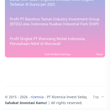
Terbesar di Dunia per 2025
Profil PT Baoshuo Taman Industry Investment Group
(BTIIG) atau Indonesia Huabao Industrial Park (IHIP)
Profil Singkat PT Wanxiang Nickel Indonesia,
Perusahaan Nikel di Morowali
Previous
Cek Artikel Lainnya
Next
© 2015 -
2026
‧
rizensia
- PT Rizensia Invest Sedaya.
♥
Sahabat Investasi Kamu!
| All rights reserved.