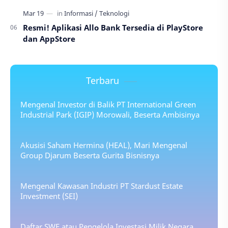
Resmi! Aplikasi Allo Bank Tersedia di PlayStore
dan AppStore
Terbaru
Mengenal Investor di Balik PT International Green
Industrial Park (IGIP) Morowali, Beserta Ambisinya
Akusisi Saham Hermina (HEAL), Mari Mengenal
Group Djarum Beserta Gurita Bisnisnya
Mengenal Kawasan Industri PT Stardust Estate
Investment (SEI)
Daftar SWF atau Pengelola Investasi Milik Negara