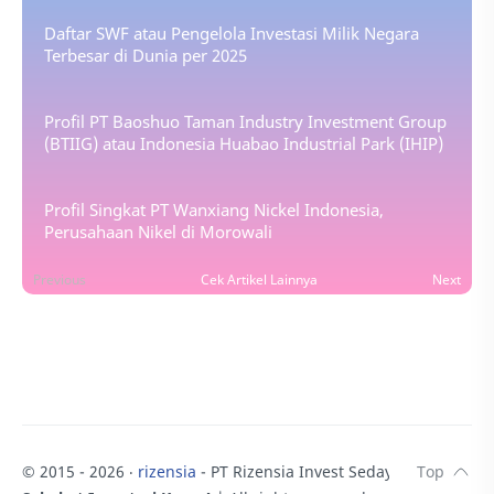
Daftar SWF atau Pengelola Investasi Milik Negara
Terbesar di Dunia per 2025
Profil PT Baoshuo Taman Industry Investment Group
(BTIIG) atau Indonesia Huabao Industrial Park (IHIP)
Profil Singkat PT Wanxiang Nickel Indonesia,
Perusahaan Nikel di Morowali
Previous
Cek Artikel Lainnya
Next
© 2015 -
2026
‧
rizensia
- PT Rizensia Invest Sedaya.
♥