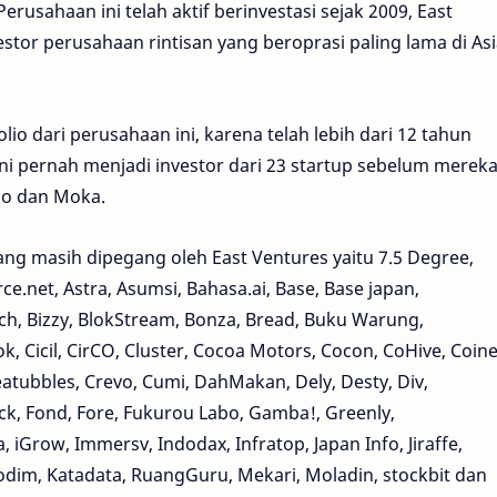
rusahaan ini telah aktif berinvestasi sejak 2009, East
stor perusahaan rintisan yang beroprasi paling lama di Asi
olio dari perusahaan ini, karena telah lebih dari 12 tahun
ni pernah menjadi investor dari 23 startup sebelum merek
udo dan Moka.
ang masih dipegang oleh East Ventures yaitu 7.5 Degree,
.net, Astra, Asumsi, Bahasa.ai, Base, Base japan,
each, Bizzy, BlokStream, Bonza, Bread, Buku Warung,
Cicil, CirCO, Cluster, Cocoa Motors, Cocon, CoHive, Coine
eatubbles, Crevo, Cumi, DahMakan, Dely, Desty, Div,
ock, Fond, Fore, Fukurou Labo, Gamba!, Greenly,
iGrow, Immersv, Indodax, Infratop, Japan Info, Jiraffe,
aodim, Katadata, RuangGuru, Mekari, Moladin, stockbit dan