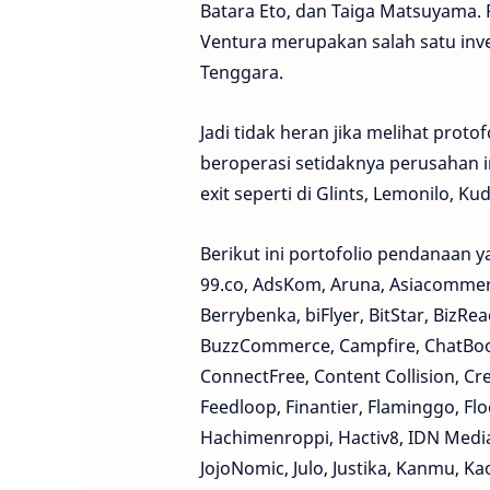
Batara Eto, dan Taiga Matsuyama. Pe
Ventura merupakan salah satu inve
Tenggara.
Jadi tidak heran jika melihat protof
beroperasi setidaknya perusahan i
exit seperti di Glints, Lemonilo, K
Berikut ini portofolio pendanaan y
99.co, AdsKom, Aruna, Asiacommerce
Berrybenka, biFlyer, BitStar, BizR
BuzzCommerce, Campfire, ChatBook, 
ConnectFree, Content Collision, Cr
Feedloop, Finantier, Flaminggo, Fl
Hachimenroppi, Hactiv8, IDN Media, 
JojoNomic, Julo, Justika, Kanmu, K