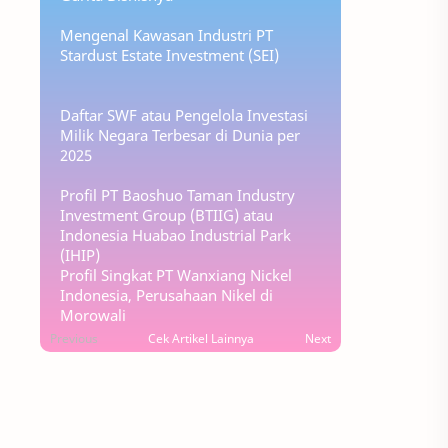
Mengenal Kawasan Industri PT
Stardust Estate Investment (SEI)
Daftar SWF atau Pengelola Investasi
Milik Negara Terbesar di Dunia per
2025
Profil PT Baoshuo Taman Industry
Investment Group (BTIIG) atau
Indonesia Huabao Industrial Park
(IHIP)
Profil Singkat PT Wanxiang Nickel
Indonesia, Perusahaan Nikel di
Morowali
Previous
Cek Artikel Lainnya
Next