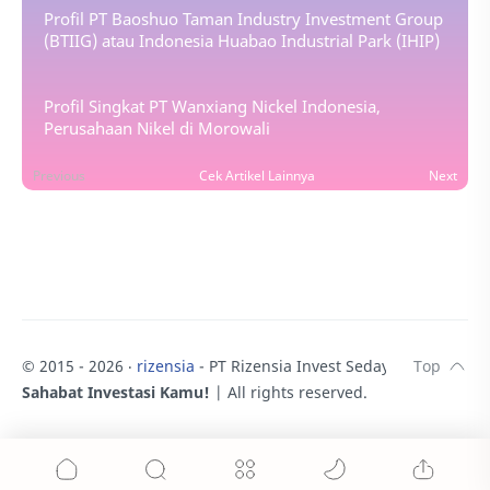
Profil PT Baoshuo Taman Industry Investment Group
(BTIIG) atau Indonesia Huabao Industrial Park (IHIP)
Profil Singkat PT Wanxiang Nickel Indonesia,
Perusahaan Nikel di Morowali
Previous
Cek Artikel Lainnya
Next
© 2015 -
2026
‧
rizensia
- PT Rizensia Invest Sedaya.
♥
Sahabat Investasi Kamu!
| All rights reserved.