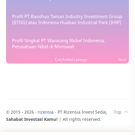
Profil PT Baoshuo Taman Industry Investment Group
(BTIIG) atau Indonesia Huabao Industrial Park (IHIP)
Profil Singkat PT Wanxiang Nickel Indonesia,
Perusahaan Nikel di Morowali
Previous
Cek Artikel Lainnya
Next
© 2015 -
2026
‧
rizensia
- PT Rizensia Invest Sedaya.
♥
Sahabat Investasi Kamu!
| All rights reserved.