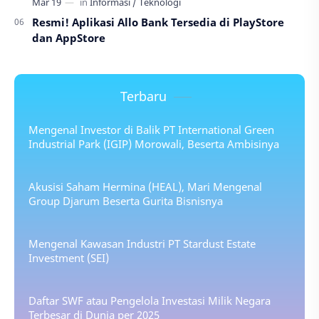
Resmi! Aplikasi Allo Bank Tersedia di PlayStore
dan AppStore
Terbaru
Mengenal Investor di Balik PT International Green
Industrial Park (IGIP) Morowali, Beserta Ambisinya
Akusisi Saham Hermina (HEAL), Mari Mengenal
Group Djarum Beserta Gurita Bisnisnya
Mengenal Kawasan Industri PT Stardust Estate
Investment (SEI)
Daftar SWF atau Pengelola Investasi Milik Negara
Terbesar di Dunia per 2025