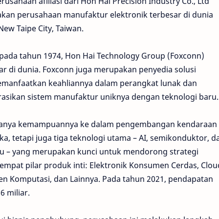
usahaan afiliasi dari Hon Hai Precision Industry Co., Ltd
akan perusahaan manufaktur elektronik terbesar di dunia
New Taipe City, Taiwan.
n pada tahun 1974, Hon Hai Technology Group (Foxconn)
ar di dunia. Foxconn juga merupakan penyedia solusi
emanfaatkan keahliannya dalam perangkat lunak dan
asikan sistem manufaktur uniknya dengan teknologi baru
 hanya kemampuannya ke dalam pengembangan kendaraan
tika, tetapi juga tiga teknologi utama – AI, semikonduktor, d
ru – yang merupakan kunci untuk mendorong strategi
mpat pilar produk inti: Elektronik Konsumen Cerdas, Clou
n Komputasi, dan Lainnya. Pada tahun 2021, pendapatan
 miliar.