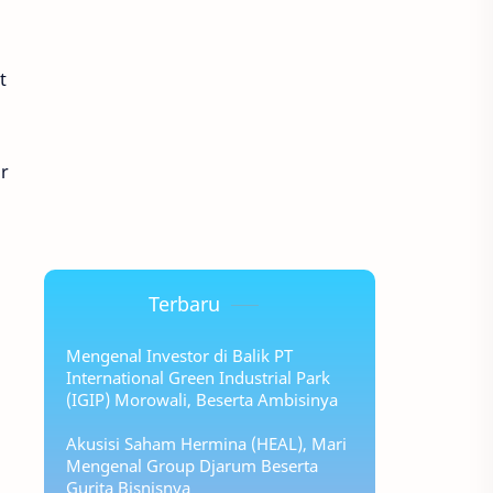
t
r
Terbaru
Mengenal Investor di Balik PT
International Green Industrial Park
(IGIP) Morowali, Beserta Ambisinya
Akusisi Saham Hermina (HEAL), Mari
Mengenal Group Djarum Beserta
Gurita Bisnisnya