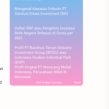
Mengenal Kawasan Industri PT
Stardust Estate Investment (SEI)
Daftar SWF atau Pengelola Investasi
Milik Negara Terbesar di Dunia per
2025
Profil PT Baoshuo Taman Industry
.
Investment Group (BTIIG) atau
Indonesia Huabao Industrial Park
(IHIP)
Profil Singkat PT Wanxiang Nickel
an
Indonesia, Perusahaan Nikel di
Morowali
d
Previous
Cek Artikel Lainnya
Next