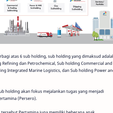
rbagi atas 6 sub holding, sub holding yang dimaksud adala
g Refining dan Petrochemical, Sub holding Commercial and
ding Integrated Marine Logistics, dan Sub holding Power an
b holding akan fokus mejalankan tugas yang menjadi
ertamina (Persero).
g tersebut Pertamina juga memiliki beberapa anak