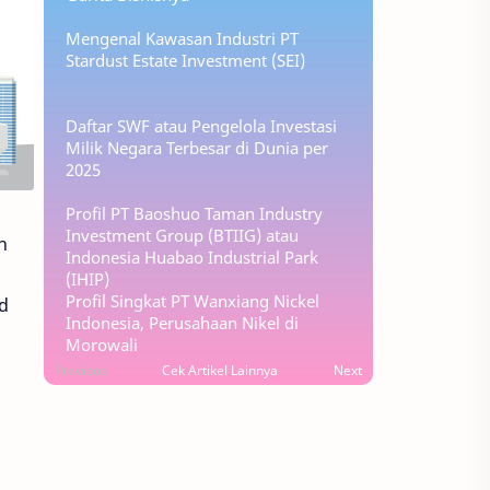
Mengenal Kawasan Industri PT
Stardust Estate Investment (SEI)
Daftar SWF atau Pengelola Investasi
Milik Negara Terbesar di Dunia per
2025
Profil PT Baoshuo Taman Industry
Investment Group (BTIIG) atau
h
Indonesia Huabao Industrial Park
(IHIP)
Profil Singkat PT Wanxiang Nickel
d
Indonesia, Perusahaan Nikel di
Morowali
Previous
Cek Artikel Lainnya
Next